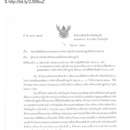
นี้ http://bit.ly/2JBfbuZ