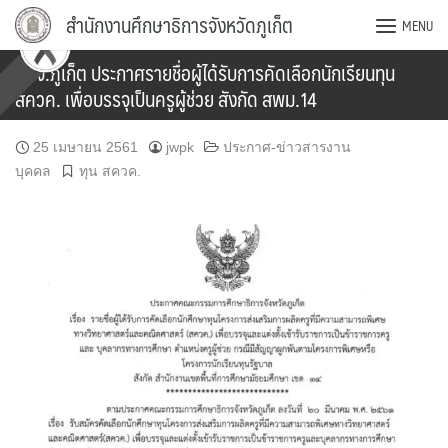
Skip
สำนักงานศึกษาธิการจังหวัดภูเก็ต
MENU
to
content
กศจ.ภูเก็ต ประกาศรายชื่อผู้ได้รับการคัดเลือกนักเรียนทุน
สควค. เพื่อบรรจุเป็นครูผู้ช่วย สังกัด สพม.14
25 เมษายน 2561
jwpk
ประกาศ-ข่าวสารงาน
บุคคล
ทุน สควค.