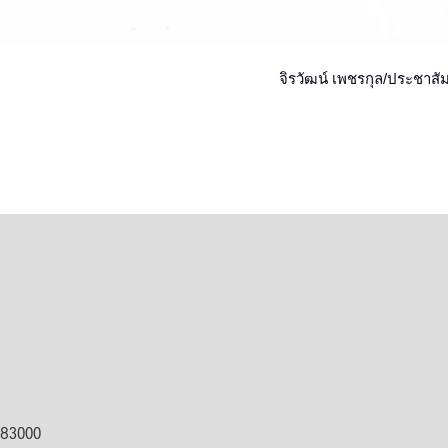
จิรวัฒน์ เพชรกุล/ประชาสัม
ต 83000