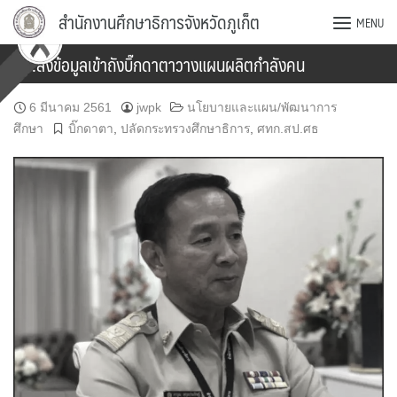
Skip
สำนักงานศึกษาธิการจังหวัดภูเก็ต
MENU
to
content
ศธ.ส่งข้อมูลเข้าถังบิ๊กดาตาวางแผนผลิตกำลังคน
6 มีนาคม 2561
jwpk
นโยบายและแผน/พัฒนาการ
ศึกษา
บิ๊กดาตา
,
ปลัดกระทรวงศึกษาธิการ
,
ศทก.สป.ศธ