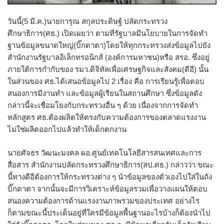
วันนี้(5 มี.ค.)นายการุณ สกุลประดิษฐ์ ปลัดกระทรวง
ศึกษาธิการ(ศธ.) เปิดเผยว่า ตามที่รัฐบาลมีนโยบายในการจัดทำ
ฐานข้อมูลขนาดใหญ่(บิ๊กดาตา)โดยให้ทุกกระทรวงส่งข้อมูลไปยัง
สำนักงานรัฐบาลอิเล็กทรอนิกส์ (องค์การมหาชน)หรือ สรอ. ซึ่งอยู่
ภายใต้การกำกับของ รมว.ดิจิทัลเพื่อเศรษฐกิจและสังคม(ดีอี) นั้น
ในส่วนของ ศธ.ได้เสนอข้อมูลไป 2 เรื่อง คือ การเรียนรู้เพื่อตอบ
สนองการมีงานทำ และข้อมูลผู้เรียนในสถานศึกษา ซึ่งข้อมูลดัง
กล่าวนี้จะเชื่อมโยงกับกระทรวงอื่น ๆ ด้วย เนื่องจากการจัดทำ
หลักสูตร ศธ.ต้องผลิตให้ตรงกับความต้องการของตลาดแรงงาน
ไม่ใช่ผลิตออกไปแล้วทำให้เด็กตกงาน
นายศัจธร วัฒนะมงคล ผอ.ศูนย์เทคโนโลยีสารสนเทศและการ
สื่อสาร สำนักงานปลัดกระทรวงศึกษาธิการ(สป.ศธ.) กล่าวว่า ขณะ
นี้ทางดีอีต้องการให้กระทรวงต่าง ๆ นำข้อมูลของตัวเองไปใส่ในถัง
บิ๊กดาตา จากนั้นจะมีการวิเคราะห์ข้อมูลรวมเพื่อวางแผนให้ตอบ
สนองความต้องการด้านแรงงานภาพรวมของประเทศ อย่างไร
ก็ตามขณะนี้ประเด็นอยู่ที่ใครมีข้อมูลพื้นฐานอะไรบ้างก็ต้องนำไป