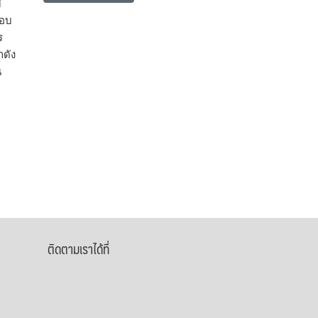
ี
สอบ
ร
าดัง
น
ติดตามเราได้ที่