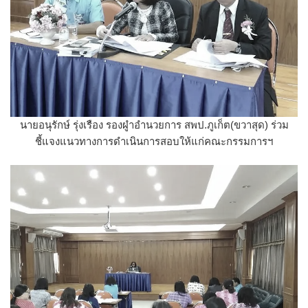
นายอนุรักษ์ รุ่งเรือง รองผูำอำนวยการ สพป.ภูเก็ต(ขวาสุด) ร่วม
ชี้แจงแนวทางการดำเนินการสอบให้แก่คณะกรรมการฯ