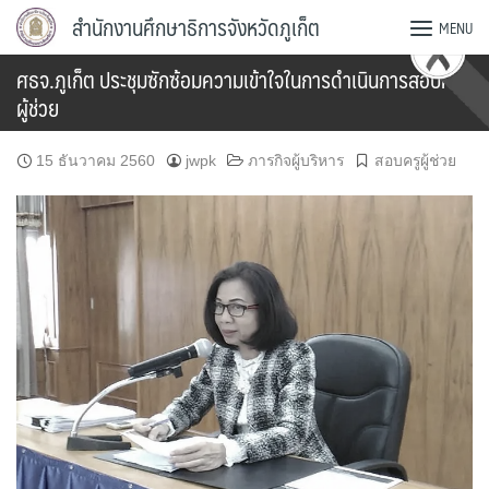
Skip
สำนักงานศึกษาธิการจังหวัดภูเก็ต
MENU
to
content
ศธจ.ภูเก็ต ประชุมซักซ้อมความเข้าใจในการดำเนินการสอบครู
ผู้ช่วย
15 ธันวาคม 2560
jwpk
ภารกิจผู้บริหาร
สอบครูผู้ช่วย