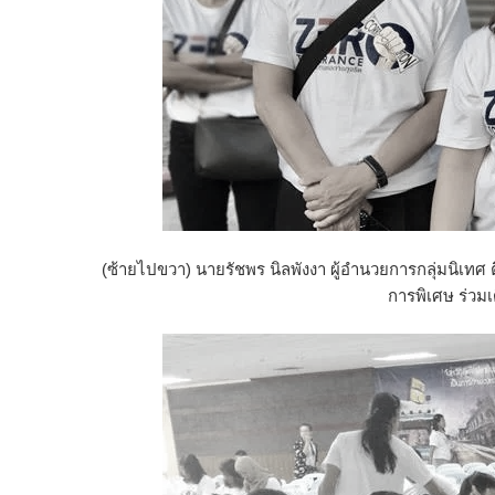
(ซ้ายไปขวา) นายรัชพร นิลพังงา ผู้อำนวยการกลุ่มนิเ
การพิเศษ ร่วม