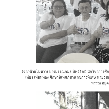
(จากซ้ายไปขวา) นางบรรณกมล ทิพย์รัตน์ นักวิชาการศ
เพียร เทียนทอง ศึกษานิเทศก์ชำนาญการพิเศษ นายรัช
พรรณ อยู่