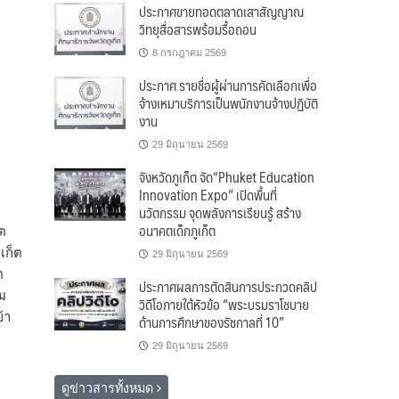
ประกาศขายทอดตลาดเสาสัญญาณ
วิทยุสื่อสารพร้อมรื้อถอน
8 กรกฎาคม 2569
ประกาศ รายชื่อผู้ผ่านการคัดเลือกเพื่อ
จ้างเหมาบริการเป็นพนักงานจ้างปฏิบัติ
งาน
29 มิถุนายน 2569
จังหวัดภูเก็ต จัด“Phuket Education
Innovation Expo” เปิดพื้นที่
นวัตกรรม จุดพลังการเรียนรู้ สร้าง
อนาคตเด็กภูเก็ต
็ต
เก็ต
29 มิถุนายน 2569
ต
ประกาศผลการตัดสินการประกวดคลิป
อม
วิดีโอภายใต้หัวข้อ “พระบรมราโชบาย
้า
ด้านการศึกษาของรัชกาลที่ 10”
29 มิถุนายน 2569
ดูข่าวสารทั้งหมด