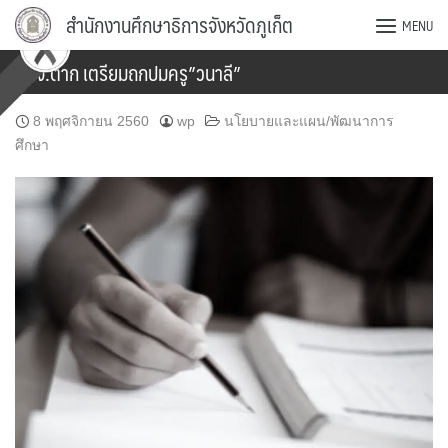
Skip
สำนักงานศึกษาธิการจังหวัดภูเก็ต
MENU
to
content
กศจ.ตาก เตรียมถกปมครู”วนาลี”
8 พฤศจิกายน 2560
wp
นโยบายและแผน/พัฒนาการ
ศึกษา