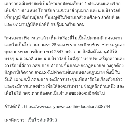
เอกจากคณิตศาสตร์เป็นวิชาเอกสังคมศึกษา 1 ตำแหน่งและเรียก
เพิ่มอีก 1 ตำแหน่ง โดยเรียก น.ส.วนาลี ทุนมาก และน.ส.นิราวัลย์
เชื้อบุญมี ซึ่งเป็นผู้สอบขึ้นบัญชีในวิชาเอกสังคมศึกษา ลำดับที่ 66
และ 67 มาปฏิบัติหน้าที่ที่ รร.อุ้มผางวิทยาคม
“กศจ.ตาก พิจารณาแล้ว เห็นว่าเรื่องนี้ไม่เป็นไปตามมติ กศจ.ตาก
และไม่เป็นไปตามมาตรา 26 ของ พ.ร.บ.ระเบียบข้าราชการครูและ
บุคลากรทางการศึกษา พ.ศ.2547 กศจ.ตาก จึงมีมติไม่อนุมัติให้
บรรจุ น.ส.วนาลี และ น.ส.นิราวัลย์ ในที่สุด” นายประเสริฐกล่าวและ
ว่า เรื่องนี้ถือว่า กศจ.ตาก ทำตามขั้นตอนของกฏหมายอย่างถูกต้อง
ปัญหานี้เกิดจาก สพม.38ไม่ทำตามขั้นตอนของกฏหมาย ทั้งนี้ ใน
วันที่ 10 พ.ย.นี้ กศจ.ตาก จะมีการประชุมเพื่อหารือในเรื่องดังกล่าว
และจะมีการแถลงข่าว เพื่อให้สังคมรับทราบข้อมูลอีกด้านหนึ่ง และ
เพื่อไม่ให้ กศจ.ตากต้องตกเป็นจำเลยของสังคมอีกต่อไป
อ่านต่อที่ :
https://www.dailynews.co.th/education/608744
เครดิตข่าว :
เว็บไซต์เดลินิวส์