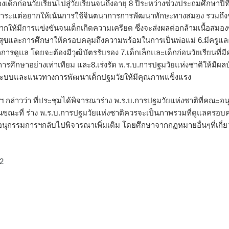
กก่อนวัยเรียนไปสู่วัยเรียนจนถึงอายุ 8 ปีระหว่างช่วงประถมศึกษาปีที่
่มสาระแต่อยากให้เน้นการใช้จินตนาการการพัฒนาทักษะทางสมอง รวมถึง
ากให้มีการแข่งขันจนเด็กเกิดความเครียด ซึ่งจะส่งผลต่อกล้ามเนื้อสมอ
ณสุขและการศึกษาให้ครอบคลุมถึงความพร้อมในการเป็นพ่อแม่ 6.มีครูแล
ารดูแล โดยจะต้องมีวุฒิบัตรรับรอง 7.เด็กเล็กและเด็กก่อนวัยเรียนที่ม
ารศึกษาอย่างเท่าเทียม และ8.เร่งรัด พ.ร.บ.การปฐมวัยแห่งชาติให้มีผลบ
บปรุงระบบและแนวทางการพัฒนาเด็กปฐมวัยให้มีคุณภาพแข็งแรง
ล่าวว่า ที่ประชุมได้พิจารณาร่าง พ.ร.บ.การปฐมวัยแห่งชาติที่คณะอน
นขณะที่ ร่าง พ.ร.บ.การปฐมวัยแห่งชาติควรจะเป็นภาพรวมที่ดูแลครอบ
ุกรรมการฯกลับไปพิจารณาเพิ่มเติม โดยศึกษาจากกฏหมายอื่นๆที่เกี่ย
22