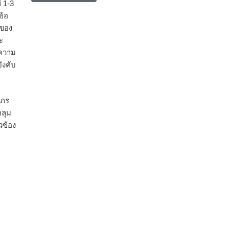
 1-3
ข้อ
งของ
ะ
ีความ
ังคับ
ุกร
คลุม
วข้อง