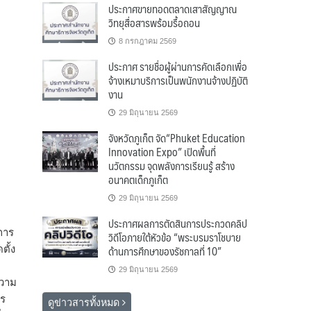
ประกาศขายทอดตลาดเสาสัญญาณ
วิทยุสื่อสารพร้อมรื้อถอน
8 กรกฎาคม 2569
ประกาศ รายชื่อผู้ผ่านการคัดเลือกเพื่อ
จ้างเหมาบริการเป็นพนักงานจ้างปฏิบัติ
งาน
29 มิถุนายน 2569
จังหวัดภูเก็ต จัด“Phuket Education
Innovation Expo” เปิดพื้นที่
นวัตกรรม จุดพลังการเรียนรู้ สร้าง
อนาคตเด็กภูเก็ต
29 มิถุนายน 2569
ประกาศผลการตัดสินการประกวดคลิป
การ
วิดีโอภายใต้หัวข้อ “พระบรมราโชบาย
ด้านการศึกษาของรัชกาลที่ 10”
ตั้ง
29 มิถุนายน 2569
ความ
าร
ดูข่าวสารทั้งหมด