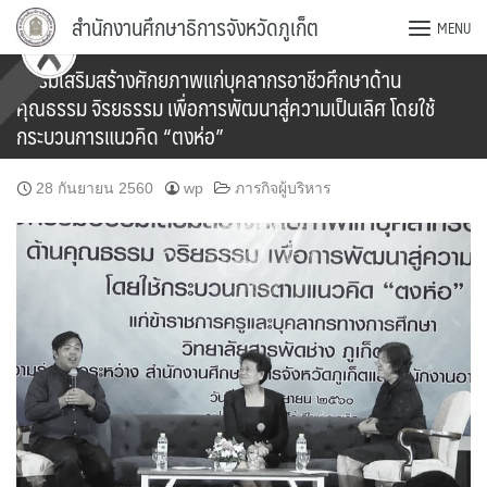
Skip
สำนักงานศึกษาธิการจังหวัดภูเก็ต
MENU
to
content
อบรมเสริมสร้างศักยภาพแก่บุคลากรอาชีวศึกษาด้าน
คุณธรรม จิรยธรรม เพื่อการพัฒนาสู่ความเป็นเลิศ โดยใช้
กระบวนการแนวคิด “ตงห่อ”
28 กันยายน 2560
wp
ภารกิจผู้บริหาร