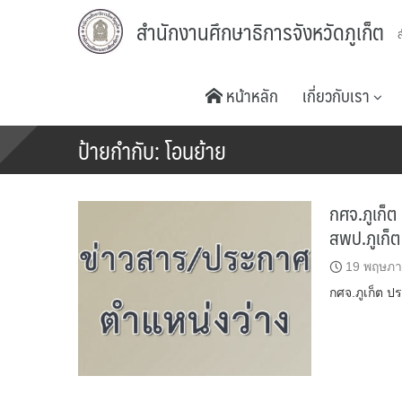
Skip
สำนักงานศึกษาธิการจังหวัดภูเก็ต
to
content
หน้าหลัก
เกี่ยวกับเรา
ป้ายกำกับ:
โอนย้าย
กศจ.ภูเก็ต
สพป.ภูเก็ต
19 พฤษภา
กศจ.ภูเก็ต ป