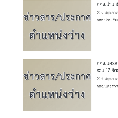
กศจ.น่าน ร
6 พฤษภาค
กศจ.น่าน รับ
กศจ.นครสว
รวม 17 อัต
6 พฤษภาค
กศจ.นครสวรร