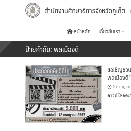
Skip
สำนักงานศึกษาธิการจังหวัดภูเก็ต
to
content
หน้าหลัก
เกี่ยวกับเรา
ป้ายกำกับ:
พลเมืองดี
ขอเชิญชวนร
พลเมืองดี
2 กรกฎาค
ดาวน์โหลดเ