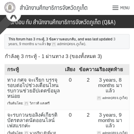
Skip
สำนักงานศึกษาธิการจังหวัดภูเก็ต
MENU
to
content
ถาม/ตอบ กับ สำนักงานศึกษาธิการจังหวัดภูเก็ต (Q&A)
This forum has 3 กระทู้, 3 ข้อความตอบกลับ, and was last updated
3
years, 9 months มาแล้ว
by
admin(ศธจ.ภูเก็ต)
.
กำลังดู 3 กระทู้ - 1 ผ่านทาง 3 (ของทั้งหมด 3)
กระทู้
เสียง
ข้อความ
เรื่องสุดท้าย
ทาง กศจ จะเรียก บรรจุ
0
2
3 years, 8
รอบต่อไปช่วงเดือนไหน
months มา
รบกวนช่วยอัปเดตข้อมูล
แล้ว
หน่อย
admin(ศธจ.ภูเก็ต)
เริ่มต้นโดย:
วิภาวดี แสงศรี
จะรบกวนขอลิงค์เกียรติ
0
2
3 years, 9
บัตรตลาดนัดออนไลน์
months มา
เฟสแรกค่ะ
แล้ว
เริ่มต้นโดย:
นางปรียา ศักดิ์มาส
admin(ศธจ.ภูเก็ต)